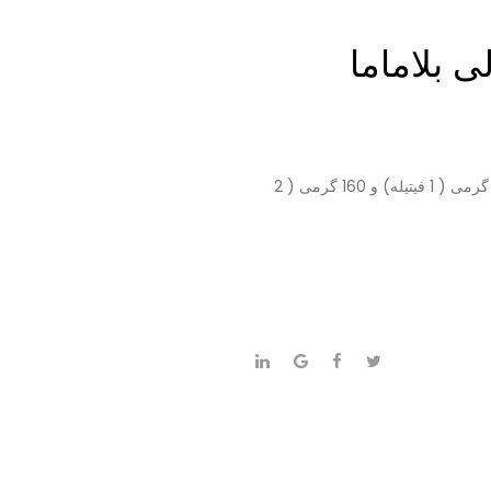
 بلاماما
شمع ماساژ بلاماما در بسته بندی 60 گرمی ( 1 فیتیله) و 160 گرمی ( 2