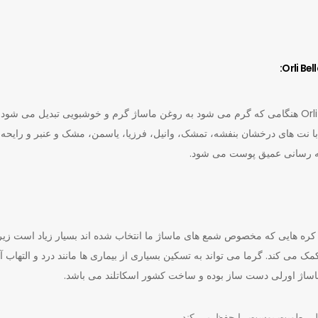
شمع ماساژ لاکچری بلاماما Orli Bella MaMa هنگامی که گرم می شود به روغن ماساژ گرم و خوشبویی تبدیل می شود 
ا نت های درخشان بنفشه، تمشک، وانیل، فرزیا، یاسمن، مشک و عنبر و رایحه م
یه رسانی عمیق پوست می شود.
کره هایی که مخصوص شمع های ماساژ ما انتخاب شده اند بسیار زیاد است زیرا
ک می کند. گرما می تواند به تسکین بسیاری از بیماری ها مانند درد و التهاب آ
ساژ اورلی دست ساز بوده و ساخت کشور اسکاتلند می باشد.
ادل رطوبت پوست را حفظ می کند.