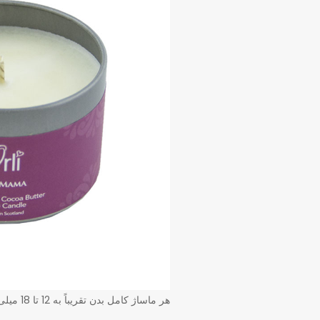
هر ماساژ کامل بدن تقریباً به 12 تا 18 میلی لیتر محصول ذوب شده نیاز دارد.