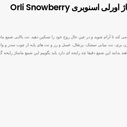
ویژگی های شمع ماساژ اورلی اسنوبری Orli Snowberry
کند تا آرام شوید و در عین حال روح خود را تسکین دهید. نت بالایی شمع ما
بری Orli Snowberry Shimmer کرن بری، نت میانی تمشک، پرتقال، عسل و رز و نت های پایه از چوب سدر و
بدانند این شمع دقیقا چه رایحه ای دارد باید بگوییم این شمع ماساژ رایحه گ